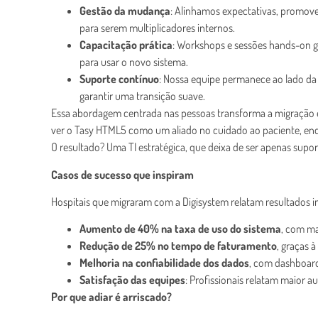
Gestão da mudança
: Alinhamos expectativas, promo
para serem multiplicadores internos.
Capacitação prática
: Workshops e sessões hands-on g
para usar o novo sistema.
Suporte contínuo
: Nossa equipe permanece ao lado da 
garantir uma transição suave.
Essa abordagem centrada nas pessoas transforma a migração e
ver o Tasy HTML5 como um aliado no cuidado ao paciente, enqu
O resultado? Uma TI estratégica, que deixa de ser apenas suport
Casos de sucesso que inspiram
Hospitais que migraram com a Digisystem relatam resultados i
Aumento de 40% na taxa de uso do sistema
, com ma
Redução de 25% no tempo de faturamento
, graças 
Melhoria na confiabilidade dos dados
, com dashboard
Satisfação das equipes
: Profissionais relatam maior 
Por que adiar é arriscado?