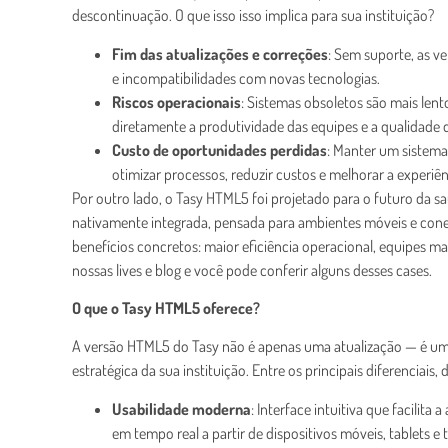
descontinuação. O que isso isso implica para sua instituição?
Fim das atualizações e correções
: Sem suporte, as v
e incompatibilidades com novas tecnologias.
Riscos operacionais
: Sistemas obsoletos são mais lent
diretamente a produtividade das equipes e a qualidade
Custo de oportunidades perdidas
: Manter um sistema
otimizar processos, reduzir custos e melhorar a experiên
Por outro lado, o Tasy HTML5 foi projetado para o futuro da sa
nativamente integrada, pensada para ambientes móveis e cone
benefícios concretos: maior eficiência operacional, equipes m
nossas lives e blog e você pode conferir alguns desses cases.
O que o Tasy HTML5 oferece?
A versão HTML5 do Tasy não é apenas uma atualização — é uma
estratégica da sua instituição. Entre os principais diferenciais,
Usabilidade moderna
: Interface intuitiva que facilit
em tempo real a partir de dispositivos móveis, tablets e 