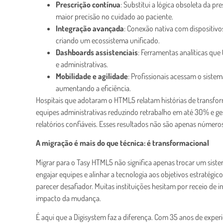
Prescrição contínua
: Substitui a lógica obsoleta da pr
maior precisão no cuidado ao paciente.
Integração avançada
: Conexão nativa com dispositivo
criando um ecossistema unificado.
Dashboards assistenciais
: Ferramentas analíticas que
e administrativas.
Mobilidade e agilidade
: Profissionais acessam o siste
aumentando a eficiência.
Hospitais que adotaram o HTML5 relatam histórias de transfo
equipes administrativas reduzindo retrabalho em até 30% e g
relatórios confiáveis. Esses resultados não são apenas núme
A migração é mais do que técnica: é transformacional
Migrar para o Tasy HTML5 não significa apenas trocar um sist
engajar equipes e alinhar a tecnologia aos objetivos estratégi
parecer desafiador. Muitas instituições hesitam por receio de i
impacto da mudança.
É aqui que a Digisystem faz a diferença. Com 35 anos de expe