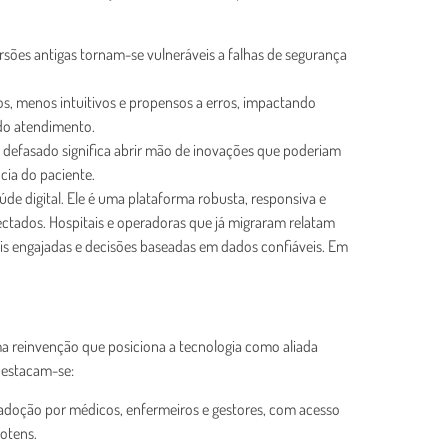
ersões antigas tornam-se vulneráveis a falhas de segurança
os, menos intuitivos e propensos a erros, impactando
 do atendimento.
 defasado significa abrir mão de inovações que poderiam
cia do paciente.
úde digital. Ele é uma plataforma robusta, responsiva e
ctados. Hospitais e operadoras que já migraram relatam
ais engajadas e decisões baseadas em dados confiáveis. Em
 reinvenção que posiciona a tecnologia como aliada
 destacam-se:
a a adoção por médicos, enfermeiros e gestores, com acesso
totens.