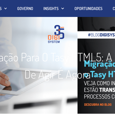
S
GOVERNO
INSIGHTS
OPORTUNIDADES
C
ação Para O Tasy HTML5: A
De Agir É Agora