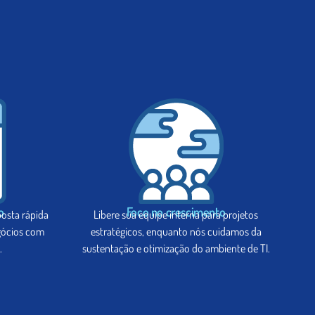
o
Foco no crescimento
osta rápida
Libere sua equipe interna para projetos
gócios com
estratégicos, enquanto nós cuidamos da
.
sustentação e otimização do ambiente de TI.