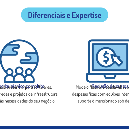
Diferenciais e Expertise
orte técnico completo
Redução de custos
ncia presencial para softwares,
Modelo flexível e escalável, su
redes e projetos de infraestrutura,
despesas fixas com equipes inte
às necessidades do seu negócio.
suporte dimensionado sob d