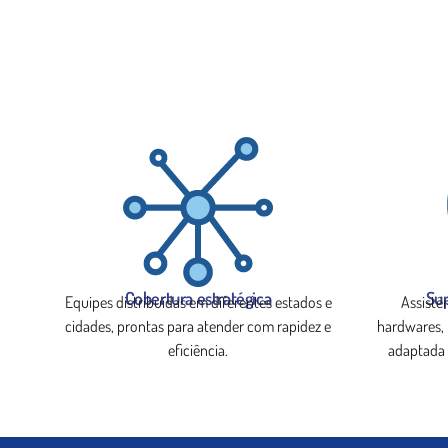
Cobertura estratégica
Sup
Equipes distribuídas em diferentes estados e
Assistê
cidades, prontas para atender com rapidez e
hardwares, 
eficiência.
adaptada 