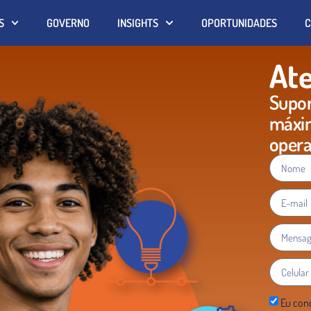
S
GOVERNO
INSIGHTS
OPORTUNIDADES
C
Ate
Supor
máxi
oper
Eu conc