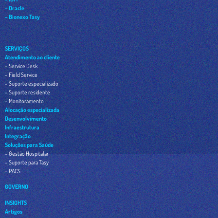
– Oracle
– Bionexo Tasy
SERVIÇOS
Atendimento ao cliente
– Service Desk
– Field Service
– Suporte especializado
– Suporte residente
– Monitoramento
Alocação especializada
Desenvolvimento
Infraestrutura
Integração
Soluções para Saúde
– Gestão Hospitalar
– Suporte para Tasy
– PACS
GOVERNO
INSIGHTS
Artigos