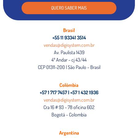
QUERO SABER MAIS
Brasil
+55 11 93341 3514
vendas@digisystem.com.br
Av. Paulista 1439
4º Andar – cj 43/44
CEP 01311-200 | São Paulo – Brasil
Colômbia
+57 1 717 7457 | +57 1 432 1936
vendas@digisystem.com.br
Cra 16 # 93 – 78 oficina 602
Bogotá – Colombia
Argentina