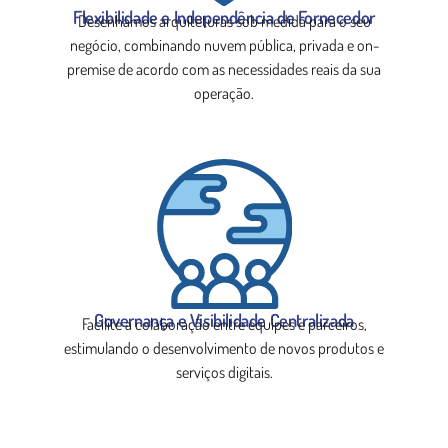
Flexibilidade e Independência de Fornecedor
Desenhamos arquiteturas sob medida para o seu
negócio, combinando nuvem pública, privada e on-
premise de acordo com as necessidades reais da sua
operação.
Governança e Visibilidade Centralizada
Facilite a colaboração entre equipes e parceiros,
estimulando o desenvolvimento de novos produtos e
serviços digitais.