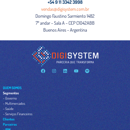
+54 9 11 3342 3998
vendas@digisystem.com.br
Domingo Faustino Sarmiento 1482
7º andar – Sala A – CEP C1042ABB
Buenos Aires – Argentina
QUEM SOMOS
Segmentos
– Governo
– Multimercados
– Saúde
– Serviços Financeiros
Clientes
Parceiros
– IBM