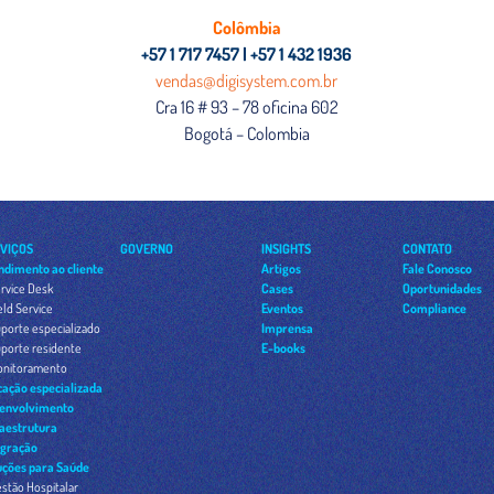
Colômbia
+57 1 717 7457 | +57 1 432 1936
vendas@digisystem.com.br
Cra 16 # 93 – 78 oficina 602
Bogotá – Colombia
VIÇOS
GOVERNO
INSIGHTS
CONTATO
ndimento ao cliente
Artigos
Fale Conosco
rvice Desk
Cases
Oportunidades
eld Service
Eventos
Compliance
porte especializado
Imprensa
uporte residente
E-books
onitoramento
cação especializada
envolvimento
raestrutura
egração
uções para Saúde
stão Hospitalar