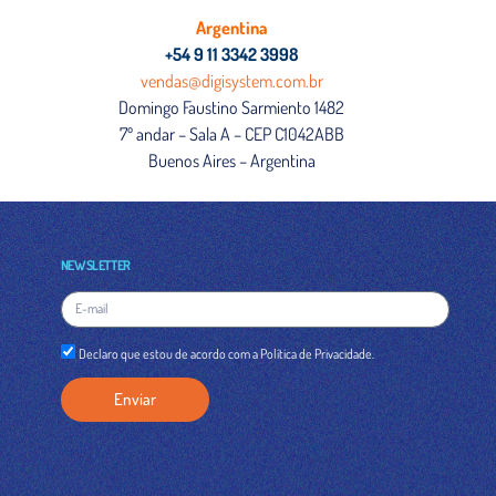
Argentina
+54 9 11 3342 3998
vendas@digisystem.com.br
Domingo Faustino Sarmiento 1482
7º andar – Sala A – CEP C1042ABB
Buenos Aires – Argentina
NEWSLETTER
Declaro que estou de acordo com a Política de Privacidade.
Enviar