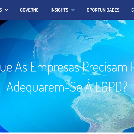
S
GOVERNO
INSIGHTS
OPORTUNIDADES
C
ue As Empresas Precisam 
Adequarem-Se À LGPD?