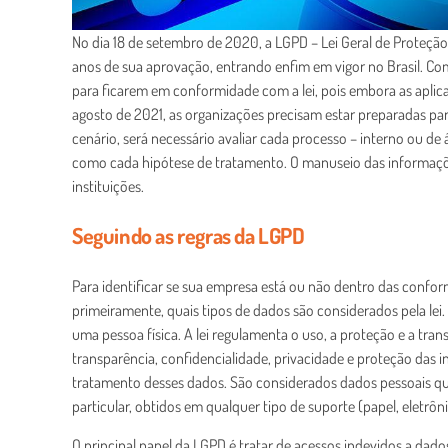
No dia 18 de setembro de 2020, a LGPD – Lei Geral de Proteç
anos de sua aprovação, entrando enfim em vigor no Brasil. Co
para ficarem em conformidade com a lei, pois embora as aplic
agosto de 2021, as organizações precisam estar preparadas par
cenário, será necessário avaliar cada processo – interno ou d
como cada hipótese de tratamento. O manuseio das informaçõe
instituições.
Seguindo as regras da LGPD
Para identificar se sua empresa está ou não dentro das confor
primeiramente, quais tipos de dados são considerados pela lei.
uma pessoa física. A lei regulamenta o uso, a proteção e a tran
transparência, confidencialidade, privacidade e proteção das
tratamento desses dados. São considerados dados pessoais qu
particular, obtidos em qualquer tipo de suporte (papel, eletrôni
O principal papel da LGPD é tratar de acessos indevidos a dados