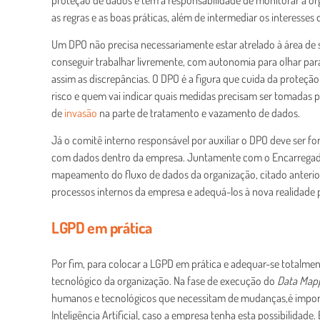
as regras e as boas práticas, além de intermediar os interesses
Um DPO não precisa necessariamente estar atrelado à área de 
conseguir trabalhar livremente, com autonomia para olhar para
assim as discrepâncias. O DPO é a figura que cuida da proteçã
risco e quem vai indicar quais medidas precisam ser tomadas par
de
invasão
na parte de tratamento e vazamento de dados.
Já o comitê interno responsável por auxiliar o DPO deve ser f
com dados dentro da empresa. Juntamente com o Encarregado, 
mapeamento do fluxo de dados da organização, citado anteriorm
processos internos da empresa e adequá-los à nova realidade 
LGPD em prática
Por fim, para colocar a LGPD em prática e adequar-se totalment
tecnológico da organização. Na fase de execução do
Data Mapp
humanos e tecnológicos que necessitam de mudanças,é import
Inteligência Artificial, caso a empresa tenha esta possibilidade