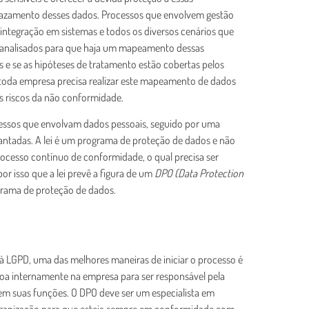
vazamento desses dados. Processos que envolvem gestão
integração em sistemas e todos os diversos cenários que
r analisados para que haja um mapeamento dessas
s e se as hipóteses de tratamento estão cobertas pelos
, toda empresa precisa realizar este mapeamento de dados
s riscos da não conformidade.
ssos que envolvam dados pessoais, seguido por uma
vantadas. A lei é um programa de proteção de dados e não
rocesso contínuo de conformidade, o qual precisa ser
r isso que a lei prevê a figura de um
DPO (Data Protection
grama de proteção de dados.
 LGPD, uma das melhores maneiras de iniciar o processo é
a internamente na empresa para ser responsável pela
 em suas funções. O DPO deve ser um especialista em
organização para que esteja sempre em conformidade com