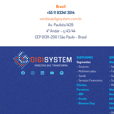
Brasil
+55 11 93341 3514
vendas@digisystem.com.br
Av. Paulista 1439
4º Andar – cj 43/44
CEP 01311-200 | São Paulo – Brasil
QUEM SOMOS
SER
Segmentos
Ate
– Governo
– Se
– Multimercados
– Fi
– Saúde
– Su
– Serviços Financeiros
– S
Clientes
– M
Parceiros
Alo
– IBM
Des
– Oracle
Inf
– Bionexo Tasy
Int
Sol
– Ge