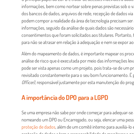
informações, bem como nortear sobre penas previstas sob o 
dos bancos de dados, arquivos de rede, recepção de dados via 
podem compor a realidade da área de tecnologia precisam se
informações, seguido da análise de quais dados são necessário
consentimentos que foram solicitados aos titulares. Portanto
para não se atrasar em relação à adequação e nem se expor ao
Além do mapeamento de dados, é importante mapear os proce
análise de risco que é executada por meio das informações le
pode ser vista apenas como um projeto, pois trata-se de um p
revisitado constantemente para o seu bom funcionamento. É po
Officer)
, responsável justamente por esta manutenção do pro
A importância do DPO para a LGPD
Se uma empresa não sabe por onde começar para adequar-se à
nomeando um DPO ou Encarregado, ou seja, elencar uma pesso
proteção de dados
, além de um comitê interno para auxiliá-lo
proteção de dados e tem a responsabilidade de monitorar a 