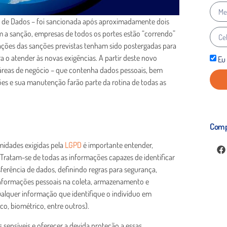
ão de Dados – foi sancionada após aproximadamente dois
m a sanção, empresas de todos os portes estão “correndo”
ações das sanções previstas tenham sido postergadas para
a o atender às novas exigências. A partir deste novo
Eu
e áreas de negócio – que contenha dados pessoais, bem
s e sua manutenção farão parte da rotina de todas as
Comp
midades exigidas pela
LGPD
é importante entender,
 Tratam-se de todas as informações capazes de identificar
sferência de dados, definindo regras para segurança,
 informações pessoais na coleta, armazenamento e
alquer informação que identifique o indivíduo em
co, biométrico, entre outros).
 sensíveis e oferecer a devida proteção a essas