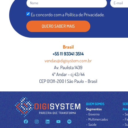
Eu concordo com a Política de Privacidade.
QUERO SABER MAIS
Brasil
+55 11 93341 3514
vendas@digisystem.com.br
Av. Paulista 1439
4º Andar – cj 43/44
CEP 01311-200 | São Paulo – Brasil
QUEM SOMOS
SER
Segmentos
Ate
– Governo
– Se
– Multimercados
– Fi
– Saúde
– Su