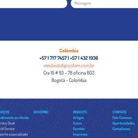
Colômbia
+57 1 717 7457 | +57 1 432 1936
vendas@digisystem.com.br
Cra 16 # 93 – 78 oficina 602
Bogotá – Colombia
VIÇOS
GOVERNO
INSIGHTS
CONTATO
ndimento ao cliente
Artigos
Fale Conosco
rvice Desk
Cases
Oportunidades
eld Service
Eventos
Compliance
porte especializado
Imprensa