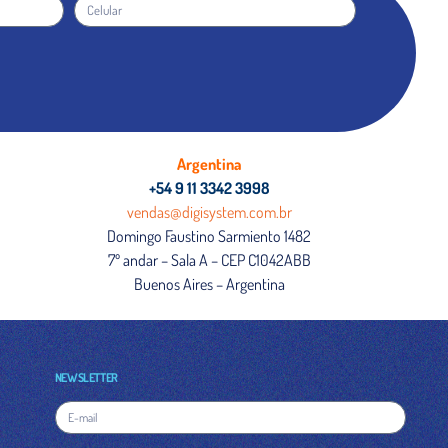
Argentina
+54 9 11 3342 3998
vendas@digisystem.com.br
Domingo Faustino Sarmiento 1482
7º andar – Sala A – CEP C1042ABB
Buenos Aires – Argentina
NEWSLETTER