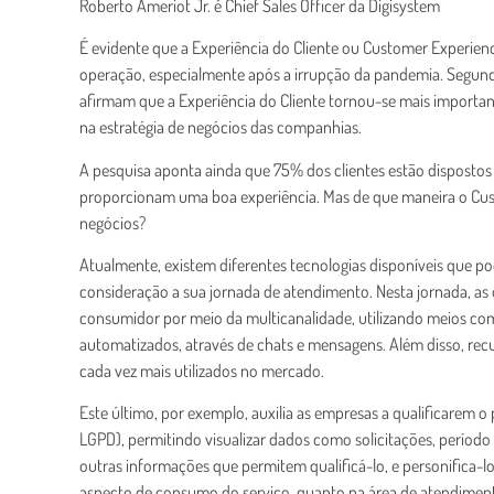
Roberto Ameriot Jr. é Chief Sales Officer da Digisystem
É evidente que a Experiência do Cliente ou Customer Experien
operação, especialmente após a irrupção da pandemia. Segun
afirmam que a Experiência do Cliente tornou-se mais important
na estratégia de negócios das companhias.
A pesquisa aponta ainda que 75% dos clientes estão dispostos
proporcionam uma boa experiência. Mas de que maneira o Cus
negócios?
Atualmente, existem diferentes tecnologias disponíveis que p
consideração a sua jornada de atendimento. Nesta jornada, a
consumidor por meio da multicanalidade, utilizando meios co
automatizados, através de chats e mensagens. Além disso, rec
cada vez mais utilizados no mercado.
Este último, por exemplo, auxilia as empresas a qualificarem o p
LGPD), permitindo visualizar dados como solicitações, período
outras informações que permitem qualificá-lo, e personifica-lo
aspecto de consumo do serviço, quanto na área de atendime