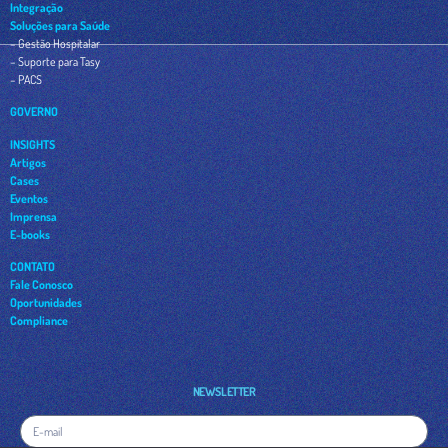
Integração
Soluções para Saúde
– Gestão Hospitalar
– Suporte para Tasy
– PACS
GOVERNO
INSIGHTS
Artigos
Cases
Eventos
Imprensa
E-books
CONTATO
Fale Conosco
Oportunidades
Compliance
NEWSLETTER