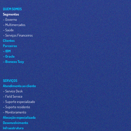
QUEM SOMOS
Segmentos
– Governo
– Multimercados
– Saúde
– Serviços Financeiros
Clientes
Parceiros
– IBM
– Oracle
– Bionexo Tasy
SERVIÇOS
Atendimento ao cliente
– Service Desk
– Field Service
– Suporte especializado
– Suporte residente
– Monitoramento
Alocação especializada
Desenvolvimento
Infraestrutura