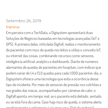
Setembro 26, 2019
Imprensa
Em parceira com a TechData, a Digisystem apresentará duas
Soluções de Negócios baseadas em tecnologias avançadas (IoT e
GPS). A primeira delas, intitulada Digifall, realiza o monitoramento
de pacientes com risco de queda nos leitos e utiliza o conceito IoT,
ou internet das coisas, combinando recursos como sensores,
inteligência artificial, analytics e dashboards. Diante de números
alarmantes de quedas de pacientes em hospitais, com índices que
podem variar de 1,4 a 13,0 quedas para cada 1.000 pacientes-dia, a
Digisystem oferece uma tecnologia que evita a ocorrência desse
tipo de incidente. Por meio de sensores de pressão nos colchões e
nas grades das macas, acompanhados por câmeras de calor, o
Digifall aponta, em tempo real, se o paciente está deitado, sentado
ou se está fora da cama. Caso haja risco de queda, o sistema alerta
imediatamente a enfermaria. Leia mais aqui: (link da máteria)