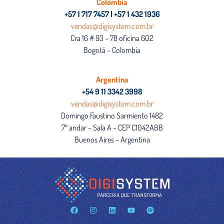
Colômbia
+57 1 717 7457 | +57 1 432 1936
vendas@digisystem.com.br
Cra 16 # 93 – 78 oficina 602
Bogotá – Colombia
Argentina
+54 9 11 3342 3998
vendas@digisystem.com.br
Domingo Faustino Sarmiento 1482
7º andar – Sala A – CEP C1042ABB
Buenos Aires – Argentina