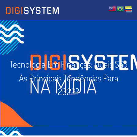
Tecnologia Em Finanças: Quais São
As Principais Tendências Para
2022?