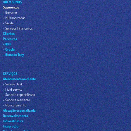
QUEM SOMOS
Segmentos
– Governo
– Multimercados
– Saúde
– Serviços Financeiros
Clientes
Parceiros
– IBM
– Oracle
– Bionexo Tasy
SERVIÇOS
Atendimento ao cliente
– Service Desk
– Field Service
– Suporte especializado
– Suporte residente
– Monitoramento
Alocação especializada
Desenvolvimento
Infraestrutura
Integração