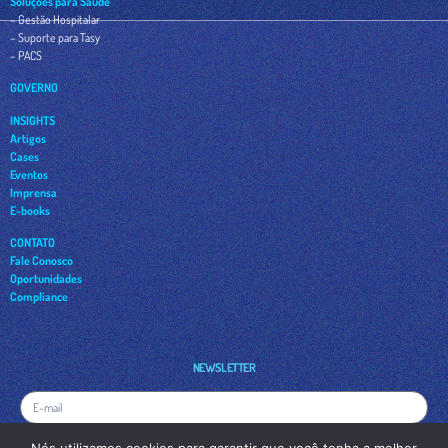
Soluções para Saúde
– Gestão Hospitalar
– Suporte para Tasy
– PACS
GOVERNO
INSIGHTS
Artigos
Cases
Eventos
Imprensa
E-books
CONTATO
Fale Conosco
Oportunidades
Compliance
NEWSLETTER