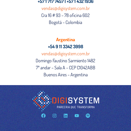
+57 1 717 7457 | +57 1 432 1936
vendas@digisystem.com.br
Cra 16 # 93 – 78 oficina 602
Bogotá – Colombia
Argentina
+54 9 11 3342 3998
vendas@digisystem.com.br
Domingo Faustino Sarmiento 1482
7º andar – Sala A – CEP C1042ABB
Buenos Aires – Argentina