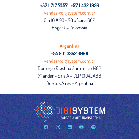
+57 1 717 7457 | +57 1 432 1936
vendas@digisystem.com.br
Cra 16 # 93 – 78 oficina 602
Bogotá – Colombia
Argentina
+54 9 11 3342 3998
vendas@digisystem.com.br
Domingo Faustino Sarmiento 1482
7º andar – Sala A – CEP C1042ABB
Buenos Aires – Argentina