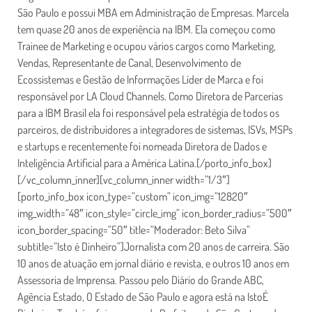
São Paulo e possui MBA em Administração de Empresas. Marcela
tem quase 20 anos de experiência na IBM. Ela começou como
Trainee de Marketing e ocupou vários cargos como Marketing,
Vendas, Representante de Canal, Desenvolvimento de
Ecossistemas e Gestão de Informações Líder de Marca e foi
responsável por LA Cloud Channels. Como Diretora de Parcerias
para a IBM Brasil ela foi responsável pela estratégia de todos os
parceiros, de distribuidores a integradores de sistemas, ISVs, MSPs
e startups e recentemente foi nomeada Diretora de Dados e
Inteligência Artificial para a América Latina.[/porto_info_box]
[/vc_column_inner][vc_column_inner width=”1/3″]
[porto_info_box icon_type=”custom” icon_img=”12820″
img_width=”48″ icon_style=”circle_img” icon_border_radius=”500″
icon_border_spacing=”50″ title=”Moderador: Beto Silva”
subtitle=”Isto é Dinheiro”]Jornalista com 20 anos de carreira. São
10 anos de atuação em jornal diário e revista, e outros 10 anos em
Assessoria de Imprensa. Passou pelo Diário do Grande ABC,
Agência Estado, O Estado de São Paulo e agora está na IstoÉ