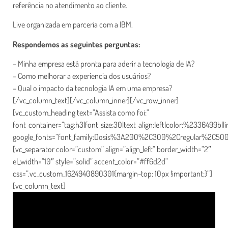
referência no atendimento ao cliente.
Live organizada em parceria com a IBM.
Respondemos as seguintes perguntas:
– Minha empresa está pronta para aderir a tecnologia de IA?
– Como melhorar a experiencia dos usuários?
– Qual o impacto da tecnologia IA em uma empresa?
[/vc_column_text][/vc_column_inner][/vc_row_inner]
[vc_custom_heading text=”Assista como foi:”
font_container=”tag:h3|font_size:30|text_align:left|color:%2336499b|li
google_fonts=”font_family:Dosis%3A200%2C300%2Cregular%2C5
[vc_separator color=”custom” align=”align_left” border_width=”2″
el_width=”10″ style=”solid” accent_color=”#ff6d2d”
css=”.vc_custom_1624940890301{margin-top: 10px !important;}”]
[vc_column_text]