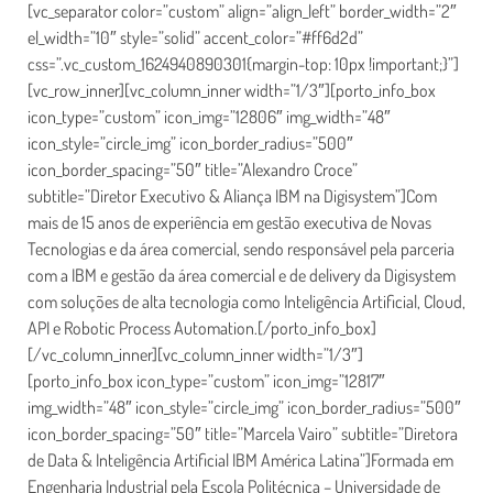
[vc_separator color=”custom” align=”align_left” border_width=”2″
el_width=”10″ style=”solid” accent_color=”#ff6d2d”
css=”.vc_custom_1624940890301{margin-top: 10px !important;}”]
[vc_row_inner][vc_column_inner width=”1/3″][porto_info_box
icon_type=”custom” icon_img=”12806″ img_width=”48″
icon_style=”circle_img” icon_border_radius=”500″
icon_border_spacing=”50″ title=”Alexandro Croce”
subtitle=”Diretor Executivo & Aliança IBM na Digisystem”]Com
mais de 15 anos de experiência em gestão executiva de Novas
Tecnologias e da área comercial, sendo responsável pela parceria
com a IBM e gestão da área comercial e de delivery da Digisystem
com soluções de alta tecnologia como Inteligência Artificial, Cloud,
API e Robotic Process Automation.[/porto_info_box]
[/vc_column_inner][vc_column_inner width=”1/3″]
[porto_info_box icon_type=”custom” icon_img=”12817″
img_width=”48″ icon_style=”circle_img” icon_border_radius=”500″
icon_border_spacing=”50″ title=”Marcela Vairo” subtitle=”Diretora
de Data & Inteligência Artificial IBM América Latina”]Formada em
Engenharia Industrial pela Escola Politécnica – Universidade de