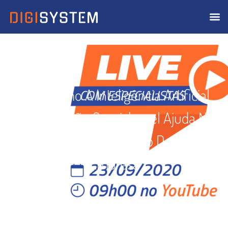
Live: Como A Inteligência Artificial
Com Solução Omnichanel Ajuda No
Sucesso Da Operação Da Sua
Empresa