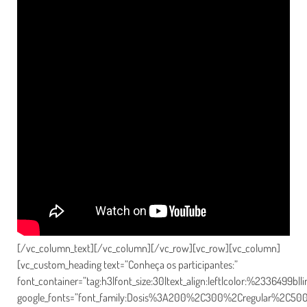
[/vc_column_text][/vc_column][/vc_row][vc_row][vc_column]
[vc_custom_heading text=”Conheça os participantes:”
font_container=”tag:h3|font_size:30|text_align:left|color:%2336499b|li
google_fonts=”font_family:Dosis%3A200%2C300%2Cregular%2C5