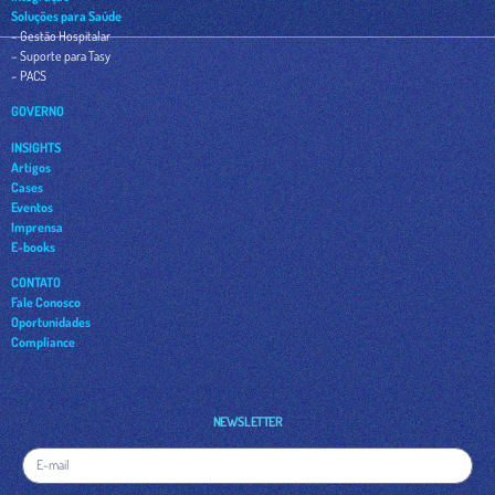
Soluções para Saúde
– Gestão Hospitalar
– Suporte para Tasy
– PACS
GOVERNO
INSIGHTS
Artigos
Cases
Eventos
Imprensa
E-books
CONTATO
Fale Conosco
Oportunidades
Compliance
NEWSLETTER