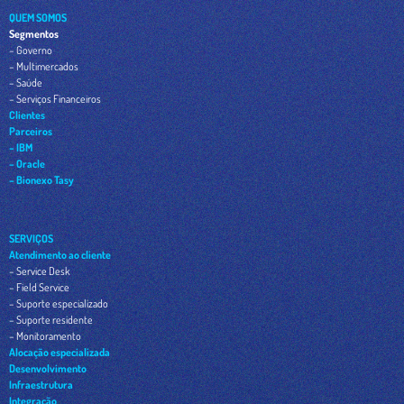
QUEM SOMOS
Segmentos
– Governo
– Multimercados
– Saúde
– Serviços Financeiros
Clientes
Parceiros
– IBM
– Oracle
– Bionexo Tasy
SERVIÇOS
Atendimento ao cliente
– Service Desk
– Field Service
– Suporte especializado
– Suporte residente
– Monitoramento
Alocação especializada
Desenvolvimento
Infraestrutura
Integração