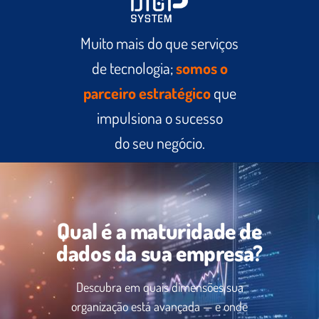
Muito mais do que serviços
de tecnologia;
somos o
parceiro
estratégico
que
impulsiona o
sucesso
do seu negócio.
Qual é a maturidade de
dados da sua empresa?
Descubra em quais dimensões sua
organização está avançada — e onde