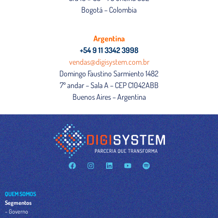
Bogotá – Colombia
Argentina
+54 9 11 3342 3998
vendas@digisystem.com.br
Domingo Faustino Sarmiento 1482
7º andar – Sala A – CEP C1042ABB
Buenos Aires – Argentina
QUEM SOMOS
Segmentos
– Governo