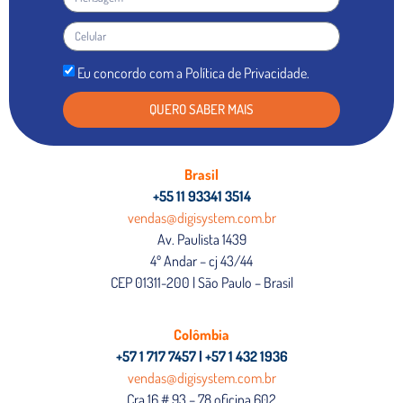
Eu concordo com a Política de Privacidade.
QUERO SABER MAIS
Brasil
+55 11 93341 3514
vendas@digisystem.com.br
Av. Paulista 1439
4º Andar – cj 43/44
CEP 01311-200 | São Paulo – Brasil
Colômbia
+57 1 717 7457 | +57 1 432 1936
vendas@digisystem.com.br
Cra 16 # 93 – 78 oficina 602