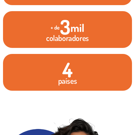
3
mil
+ de
colaboradores
4
países