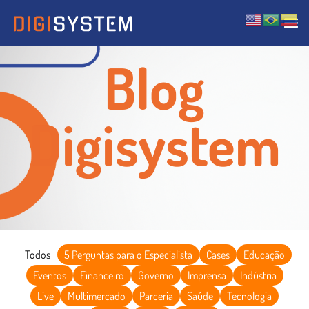
Blog
Digisystem
Todos
5 Perguntas para o Especialista
Cases
Educação
Eventos
Financeiro
Governo
Imprensa
Indústria
Live
Multimercado
Parceria
Saúde
Tecnologia