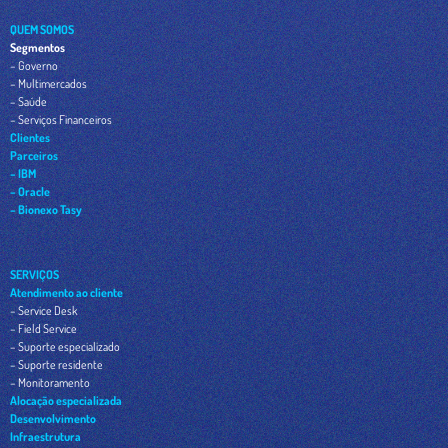
QUEM SOMOS
Segmentos
– Governo
– Multimercados
– Saúde
– Serviços Financeiros
Clientes
Parceiros
– IBM
– Oracle
– Bionexo Tasy
SERVIÇOS
Atendimento ao cliente
– Service Desk
– Field Service
– Suporte especializado
– Suporte residente
– Monitoramento
Alocação especializada
Desenvolvimento
Infraestrutura