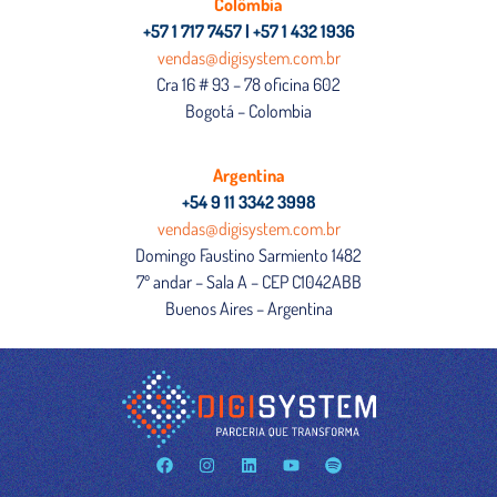
Colômbia
+57 1 717 7457 | +57 1 432 1936
vendas@digisystem.com.br
Cra 16 # 93 – 78 oficina 602
Bogotá – Colombia
Argentina
+54 9 11 3342 3998
vendas@digisystem.com.br
Domingo Faustino Sarmiento 1482
7º andar – Sala A – CEP C1042ABB
Buenos Aires – Argentina