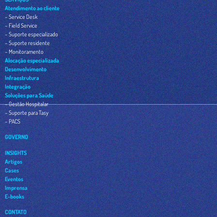
Atendimento ao cliente
– Service Desk
– Field Service
– Suporte especializado
– Suporte residente
– Monitoramento
Alocação especializada
Desenvolvimento
Infraestrutura
Integração
Soluções para Saúde
– Gestão Hospitalar
– Suporte para Tasy
– PACS
GOVERNO
INSIGHTS
Artigos
Cases
Eventos
Imprensa
E-books
CONTATO