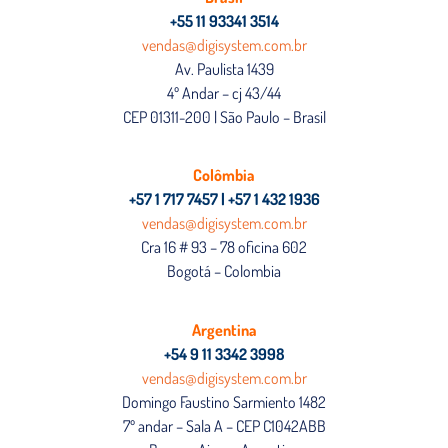
+55 11 93341 3514
vendas@digisystem.com.br
Av. Paulista 1439
4º Andar – cj 43/44
CEP 01311-200 | São Paulo – Brasil
Colômbia
+57 1 717 7457 | +57 1 432 1936
vendas@digisystem.com.br
Cra 16 # 93 – 78 oficina 602
Bogotá – Colombia
Argentina
+54 9 11 3342 3998
vendas@digisystem.com.br
Domingo Faustino Sarmiento 1482
7º andar – Sala A – CEP C1042ABB