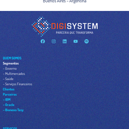
Buenos Aires – Argentina
QUEM SOMOS
Segmentos
– Governo
– Multimercados
– Saúde
– Serviços Financeiros
Clientes
Parceiros
– IBM
– Oracle
– Bionexo Tasy
SERVIÇOS